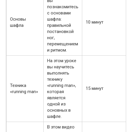
вы
познакомитесь
с основами
Основы
шафла:
10 минут
шафла
правильной
постановкой
ног,
перемещением
и ритмом.
На этом уроке
вы научитесь
выполнять
технику
Техника
«running man»,
15 минут
«running man»
которая
является
одной из
основных в
шафле.
В этом видео