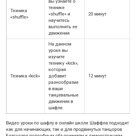
вы узнаете о
технике
Техника
«shuffle» и
20 минут
«shuffle»
научитесь
выполнять ее
движения.
На данном
уроке вы
изучите
технику «kick»,
которая
Техника «kick»
добавит
12 минут
разнообразие
в ваши
танцевальные
движения в
шафле.
Видео уроки по шафлу в онлайн школе Шаффла подходят
как для начинающих, так и для продвинутых танцоров.
Благодаря подробным объяснениям и демонстрациям