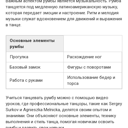
Важным аспектом румбы является музыкальность. Румба
танцуется под медленную латиноамериканскую музыку,
которая передает эмоции и настроение. Ритм и мелодия
музыки служат вдохновением для движений и выражения
в танце.
Основные элементы
румбы
Прогулка
Расхождение ног
Базовый замок
Фигуры с поворотами
Использование бедер и
Работа с руками
торса
Учиться танцевать румбу можно с помощью видео
уроков, где профессиональные танцоры, такие как Sergey
Surkov и Agnieszka Melnicka, делятся своим опытом и
знаниями. Они объясняют основные элементы, технику
выполнения и стиль танца, помогая новичкам освоить
румбу и развить свои навыки.