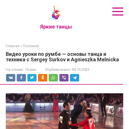
Перейти
к
контенту
Яркие танцы
Главная
»
Полезное
Видео уроки по румбе — основы танца и
техника с Sergey Surkov и Agnieszka Melnicka
На чтение:
16 мин
Опубликовано:
04.10.2023