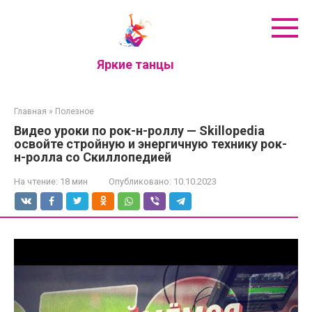
Перейти
к
контенту
Яркие танцы
Главная
»
Полезное
Видео уроки по рок-н-роллу — Skillopedia
освойте стройную и энергичную технику рок-
н-ролла со Скиллопедией
На чтение:
18 мин
Опубликовано:
10.10.2023