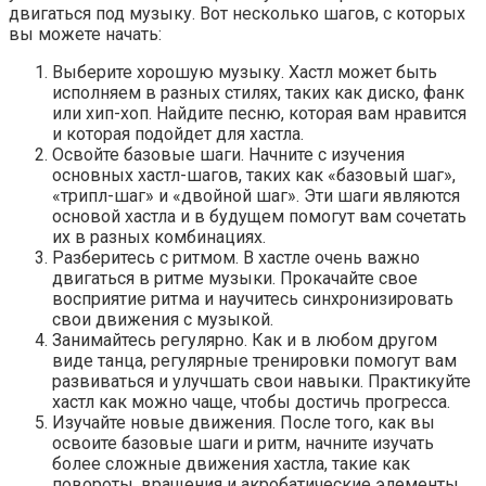
двигаться под музыку. Вот несколько шагов, с которых
вы можете начать:
Выберите хорошую музыку. Хастл может быть
исполняем в разных стилях, таких как диско, фанк
или хип-хоп. Найдите песню, которая вам нравится
и которая подойдет для хастла.
Освойте базовые шаги. Начните с изучения
основных хастл-шагов, таких как «базовый шаг»,
«трипл-шаг» и «двойной шаг». Эти шаги являются
основой хастла и в будущем помогут вам сочетать
их в разных комбинациях.
Разберитесь с ритмом. В хастле очень важно
двигаться в ритме музыки. Прокачайте свое
восприятие ритма и научитесь синхронизировать
свои движения с музыкой.
Занимайтесь регулярно. Как и в любом другом
виде танца, регулярные тренировки помогут вам
развиваться и улучшать свои навыки. Практикуйте
хастл как можно чаще, чтобы достичь прогресса.
Изучайте новые движения. После того, как вы
освоите базовые шаги и ритм, начните изучать
более сложные движения хастла, такие как
повороты, вращения и акробатические элементы.