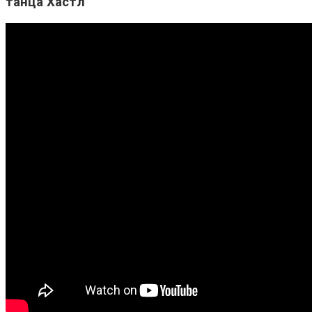
танца Хастл