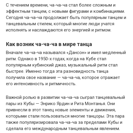
С течением времени, ча-ча-ча стал более сложным и
эффектным танцем, с новыми фигурами и комбинациями.
Сегодня ча-ча-ча продолжает быть популярным танцем и
танцевальным стилем, который многие люди учатся
исполнять и наслаждаются его энергией и ритмом.
Как возник ча-ча-ча в мире танца
Вначале ча-ча-ча назывался «Дансон» и имел медленный
ритм. Однако в 1950-х годах, когда на Кубе стал
популярным кубинский джаз, музыкальный ритм стал
быстрее. Именно тогда эта разновидность танца
получила свое название — ча-ча-ча, которое отражает
его интенсивность и ритмичность.
Важной ролью в развитии ча-ча-ча сыграл танцевальный
пары из Кубы — Энрико Ярдин и Рита Монтанья. Они
привнесли в этот танец новые элементы и движения,
которыми стали пользоваться многие танцоры. Эта пара
также популяризировала ча-ча-ча за пределами Кубы и
сделала его международным танцевальным явлением.