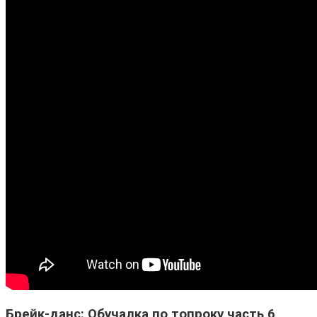
Брейк-данс: Обучалка по топроку часть 6