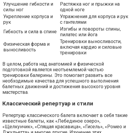
Улучшение гибкости и
Растяжка ног и прыжки на
силы ног
одной ноге
Укрепление корпуса и
Упражнения для корпуса и рук
рук
с гантелями
Изгибы и повороты спины,
Гибкость и сила в спине
пилатес или йога
Тренировки выносливости,
Физическая форма и
включая кардио и силовые
выносливость
тренировки
В целом, работа над анатомией и физической
подготовкой является неотъемлемой частью
тренировки балерины. Это помогает развить все
необходимые качества для успешного выполнения
балетных движений и достижения высокого уровня
мастерства.
Классический репертуар и стили
Репертуар классического балета включает в себя такие
известные балеты, как «Лебединое озеро»,
«Щелкунчик», «Спящая красавица», «Гисель», «Ромео и
Джульетта» и многие другие. Изучение этих