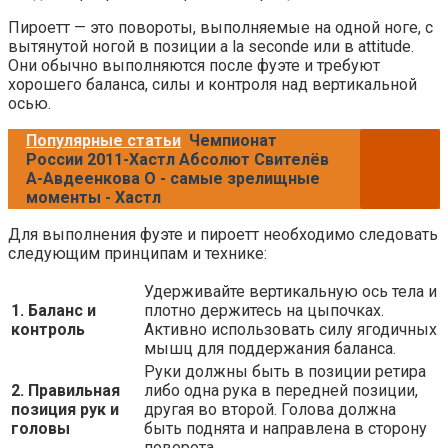
Пироетт — это повороты, выполняемые на одной ноге, с
вытянутой ногой в позиции а la seconde или в attitude.
Они обычно выполняются после фуэте и требуют
хорошего баланса, силы и контроля над вертикальной
осью.
Популярные статьи
Чемпионат
России 2011-Хастл Абсолют Свителёв
А-Авдеенкова О - самые зрелищные
моменты - Хастл
Для выполнения фуэте и пироетт необходимо следовать
следующим принципам и технике:
Удерживайте вертикальную ось тела и
1. Баланс и
плотно держитесь на цыпочках.
контроль
Активно использовать силу ягодичных
мышц для поддержания баланса.
Руки должны быть в позиции ретира
2. Правильная
либо одна рука в передней позиции,
позиция рук и
другая во второй. Голова должна
головы
быть поднята и направлена в сторону
поворота.