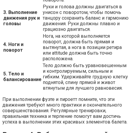
Руки и голова должны двигаться в
3. Выполнение
унисон с поворотом, чтобы помочь
движения рук и
танцору сохранить баланс и гармонию
головы
движения. Руки должны плавно и
грациозно двигаться.
Нога, на которой выполняется
поворот, должна быть прямая и
4. Ноги и
вытянутая, а нога в позиции ретира
поворот
или attitude должна быть точно
расположена.
Тело должно быть уравновешенным
и контролируемым, сильным и
5. Тело и
гибким. Удерживайте грудную клетку
балансирование
поднятой, спину прямой и живот
втянутым для лучшего равновесия.
При выполнении фуэте и пироетт помните, что эти
движения требуют много практики и окончательного
совершенствования. Регулярные тренировки,
правильная техника и терпение помогут вам достичь
успеха в выполнении этих красивых элементов балета.