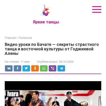
Перейти
к
контенту
Яркие танцы
Главная
»
Полезное
Видео уроки по Бачате — секреты страстного
танца и восточной культуры от Годжиевой
Алены
На чтение:
11 мин
Опубликовано:
04.10.2023