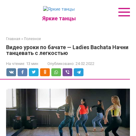
Перейти
к
контенту
Яркие танцы
Главная
»
Полезное
Видео уроки по бачате — Ladies Bachata Начни
танцевать с легкостью
На чтение:
13 мин
Опубликовано:
24.02.2022