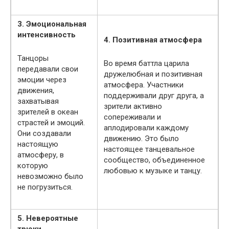
3. Эмоциональная
интенсивность
4. Позитивная атмосфера
Танцоры
Во время баттла царила
передавали свои
дружелюбная и позитивная
эмоции через
атмосфера. Участники
движения,
поддерживали друг друга, а
захватывая
зрители активно
зрителей в океан
сопереживали и
страстей и эмоций.
аплодировали каждому
Они создавали
движению. Это было
настоящую
настоящее танцевальное
атмосферу, в
сообщество, объединенное
которую
любовью к музыке и танцу.
невозможно было
не погрузиться.
5. Невероятные
трюки