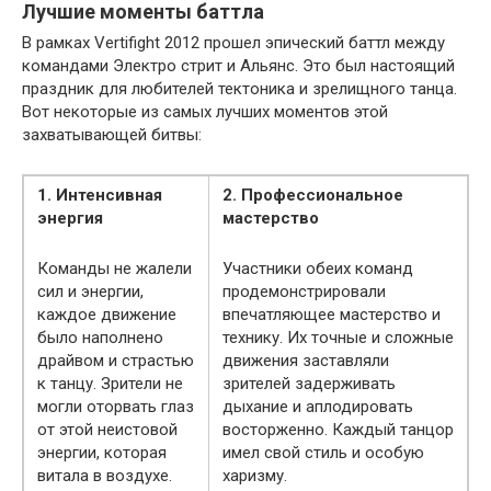
Лучшие моменты баттла
В рамках Vertifight 2012 прошел эпический баттл между
командами Электро стрит и Альянс. Это был настоящий
праздник для любителей тектоника и зрелищного танца.
Вот некоторые из самых лучших моментов этой
захватывающей битвы:
1. Интенсивная
2. Профессиональное
энергия
мастерство
Команды не жалели
Участники обеих команд
сил и энергии,
продемонстрировали
каждое движение
впечатляющее мастерство и
было наполнено
технику. Их точные и сложные
драйвом и страстью
движения заставляли
к танцу. Зрители не
зрителей задерживать
могли оторвать глаз
дыхание и аплодировать
от этой неистовой
восторженно. Каждый танцор
энергии, которая
имел свой стиль и особую
витала в воздухе.
харизму.