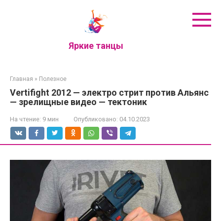
Перейти
к
контенту
Яркие танцы
Главная
»
Полезное
Vertifight 2012 — электро стрит против Альянс
— зрелищные видео — тектоник
На чтение:
9 мин
Опубликовано:
04.10.2023