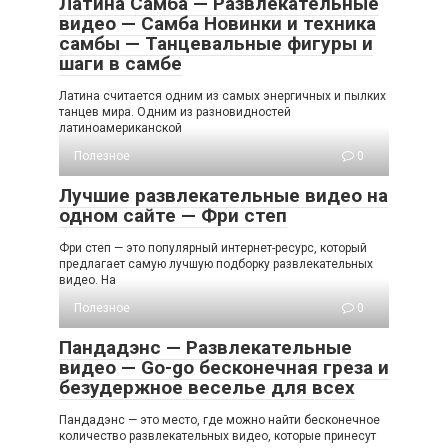
Латина Самба — Развлекательные
видео — Самба Новинки и техника
самбы — Танцевальные фигуры и
шаги в самбе
Латина считается одним из самых энергичных и пылких
танцев мира. Одним из разновидностей
латиноамериканской
Полезное
0
Лучшие развлекательные видео на
одном сайте — Фри степ
Фри степ — это популярный интернет-ресурс, который
предлагает самую лучшую подборку развлекательных
видео. На
Полезное
0
Пандадэнс — Развлекательные
видео — Go-go бесконечная греза и
безудержное веселье для всех
Пандадэнс — это место, где можно найти бесконечное
количество развлекательных видео, которые принесут