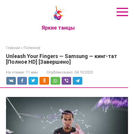
Перейти
к
контенту
Яркие танцы
Главная
»
Полезное
Unleash Your Fingers — Samsung — кинг-тат
[Полное HD] [Завершено]
На чтение:
11 мин
Опубликовано:
04.10.2023