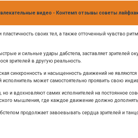
азвлекательные видео - Контемп отзывы советы лайфхак
 пластичность своих тел, а также отточенный чувство ри
трые и сильные удары дабстепа, заставляет зрителей оку
ся зрителей в другую реальность.
еская синхронность и насыщенность движений не являютс
й исполнитель может самостоятельно проявить свою индив
й, но и вдохновляют самих исполнителей на постоянное с
ческого мышления, где каждое движение должно дополнять
дабстепом продолжает завоевывать сердца зрителей и тан