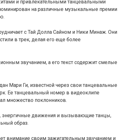
хитами и привлекательными танцевальными
 номинирован на различные музыкальные премии
ю.
рудничает с Тай Долла Сайном и Ники Минаж. Они
тили в трек, делая его еще более
ционным звучанием, а его текст содержит смелые
здан Мари Ги, известной через свои танцевальные
ерк. Ее танцевальный номер в видеоклипе
вал множество поклонников.
ы, энергичные движения и вызывающие танцы,
ьный образ.
кает внимание своим зажигательным звучанием и