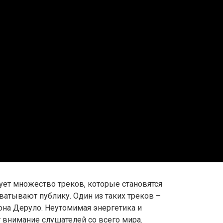
ет множество треков, которые становятся
атывают публику. Один из таких треков –
она Деруло. Неутомимая энергетика и
 внимание слушателей со всего мира.