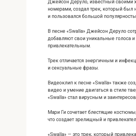
Джейсон Деруло, известный своими 
номерами, создал трек, который был
и пользовался большой популярность
В песне «Swalla» Джейсон Деруло сот
добавляют свои уникальные голоса и с
привлекательным.
Трек отличается энергичным и инфек
и сексуальные фразы.
Видеоклип к песне «Swalla» также со
видео и умение двигаться в стиле тв
«Swalla» стал вирусным и заинтересо
Мари Ги сочетает блестящие костюм
что создает зрелищный и привлекател
«Swalla» — это трек, который привле