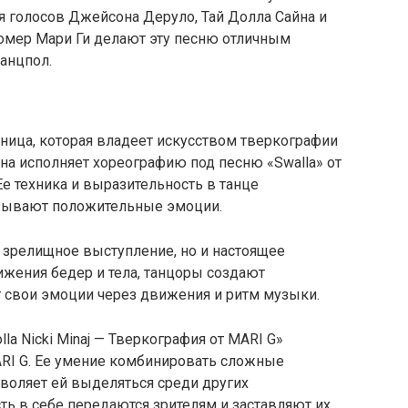
 голосов Джейсона Деруло, Тай Долла Сайна и
омер Мари Ги делают эту песню отличным
танцпол.
ьница, которая владеет искусством тверкографии
на исполняет хореографию под песню «Swalla» от
j. Ее техника и выразительность в танце
зывают положительные эмоции.
и зрелищное выступление, но и настоящее
жения бедер и тела, танцоры создают
 свои эмоции через движения и ритм музыки.
olla Nicki Minaj — Тверкография от MARI G»
ARI G. Ее умение комбинировать сложные
воляет ей выделяться среди других
ть в себе передаются зрителям и заставляют их