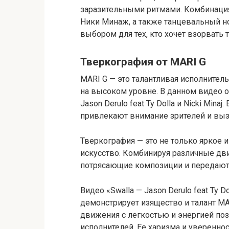
заразительными ритмами. Комбинация
Ники Минаж, а также танцевальный н
выбором для тех, кто хочет взорвать 
Тверкография от MARI G
MARI G — это талантливая исполнител
на высоком уровне. В данном видео о
Jason Derulo feat Ty Dolla и Nicki Mina
привлекают внимание зрителей и вы
Тверкография — это не только яркое 
искусство. Комбинируя различные дви
потрясающие композиции и передают
Видео «Swalla — Jason Derulo feat Ty D
демонстрирует изящество и талант M
движения с легкостью и энергией поз
исполнителей. Ее харизма и увереннос