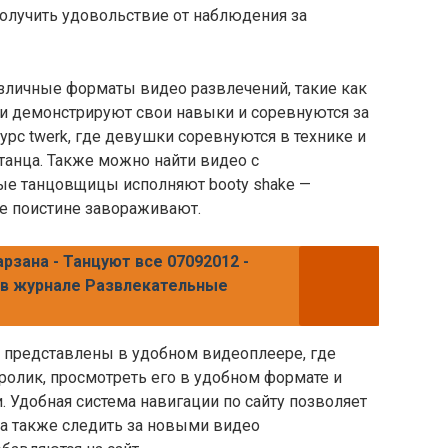
т получить удовольствие от наблюдения за
азличные форматы видео развлечений, такие как
ки демонстрируют свои навыки и соревнуются за
урс twerk, где девушки соревнуются в технике и
 танца. Также можно найти видео с
ые танцовщицы исполняют booty shake —
е поистине завораживают.
рзана - Танцуют все 07092012 -
 в журнале Развлекательные
с представлены в удобном видеоплеере, где
ролик, просмотреть его в удобном формате и
. Удобная система навигации по сайту позволяет
 а также следить за новыми видео