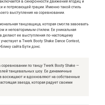
заключается в синхронности движений ягодиц и
и и потрясающей грации. Именно такой стиль
воего выступления на соревновании.
иональная танцовщица, которая смогла завоевать
том и неповторимым стилем. Ее уникальная
ра делают ее выступления по-настоящему
участвует в Twerk Booty Shake Dance Contest,
блику сайта Бути дэнс.
соревновании по танцу Twerk Booty Shake —
телей танцевальных шоу. Ее динамичные
ра восхищают и вдохновляют на собственные
астоящая звезда, которая радует своими