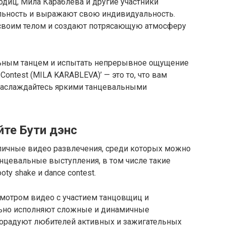
одиц, Мила Караблева и другие участники
льность и выражают свою индивидуальность.
своим телом и создают потрясающую атмосферу
льным танцем и испытать непрерывное ощущение
 Contest (MILA KARABLEVA)’ — это то, что вам
и наслаждайтесь яркими танцевальными
йте Бути дэнс
зличные видео развлечения, среди которых можно
нцевальные выступления, в том числе такие
ty shake и dance contest.
смотром видео с участием танцовщиц и
ьно исполняют сложные и динамичные
порадуют любителей активных и зажигательных