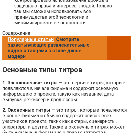
контролировало использование дронов и
защищало права и интересы людей. Только
так мы сможем использовать все
преимущества этой технологии и
минимизировать ее недостатки.
Содержание
Популярные статьи
Смотрите
захватывающие развлекательные
видео с танцами в стиле джаз-
модерн
Основные типы титров
1. Заголовочные титры
— это первые титры, которые
появляются в начале фильма и содержат основную
информацию о проекте, такую как название, дата
выпуска, режиссер и продюсеры.
2. Оконечные титры
— это титры, которые появляются
в конце фильма и обычно содержат список всех
участников проекта, таких как актеры, сценаристы,
операторы и другие. Также в оконечных титрах может
быть указана информация о правах авторства.