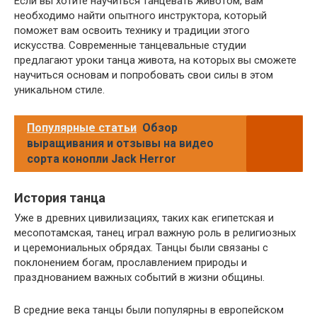
Если вы хотите научиться танцевать животом, вам
необходимо найти опытного инструктора, который
поможет вам освоить технику и традиции этого
искусства. Современные танцевальные студии
предлагают уроки танца живота, на которых вы сможете
научиться основам и попробовать свои силы в этом
уникальном стиле.
Популярные статьи
Обзор
выращивания и отзывы на видео
сорта конопли Jack Herror
История танца
Уже в древних цивилизациях, таких как египетская и
месопотамская, танец играл важную роль в религиозных
и церемониальных обрядах. Танцы были связаны с
поклонением богам, прославлением природы и
празднованием важных событий в жизни общины.
В средние века танцы были популярны в европейском