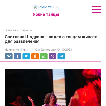
Перейти
к
контенту
Яркие танцы
Главная
»
Полезное
Светлана Шадрина – видео с танцем живота
для развлечения
На чтение:
9 мин
Опубликовано:
04.10.2023