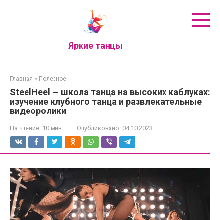
Перейти
к
контенту
Яркие танцы
Главная
»
Полезное
SteelHeel — школа танца на высоких каблуках:
изучение клубного танца и развлекательные
видеоролики
На чтение:
10 мин
Опубликовано:
04.10.2023