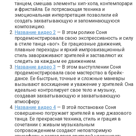
танцем, смешав элементы хип-хопа, контемпорари
и фристайла. Ее потрясающая техника и
эмоциональная интерпретация позволили ей
создать захватывающую и запоминающуюся
композицию.
Название видео 2
— В этом ролике Соня
продемонстрировала свою экспрессивность и силу
в стиле танца «вог». Ее грациозные движения,
плавные переходы и яркий импровизационный
стиль завораживают зрителей и заставляют их
следить за каждым ее движением.
Название видео 3
— В этом выступлении Соня
продемонстрировала свое мастерство в брейк-
дансе. Ее быстрые, точные и сложные маневры
вызывают восхищение и уважение у зрителей. Она
идеально контролирует свое тело и музыку,
создавая захватывающую и захватывающую
атмосферу.
Название видео 4
— В этой постановке Соня
совершенно погружает зрителей в мир джазового
танца. Ее прекрасная техника, стиль и грация в
сочетании с живым музыкальным
сопровождением создают неповторимую