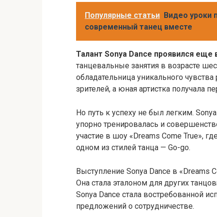
Популярные статьи
Видео уроки п
современный танец вместе
Талант Sonya Dance проявился еще 
танцевальные занятия в возрасте шест
обладательница уникального чувства 
зрителей, а юная артистка получала п
Но путь к успеху не был легким. Sony
упорно тренировалась и совершенств
участие в шоу «Dreams Come True», г
одном из стилей танца — Go-go.
Выступление Sonya Dance в «Dreams C
Она стала эталоном для других танцо
Sonya Dance стала востребованной и
предложений о сотрудничестве.