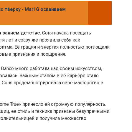
о тверку - Mari G осваиваем
в раннем детстве
. Соня начала посещать
и лет и сразу же проявила себя как
ритма. Ее грация и энергия полностью поглощали
ервые признания и поощрения.
a Dance много работала над своим искусством,
овалась. Важным этапом в ее карьере стало
де Соня продемонстрировала свое мастерство в
ome True» принесло ей огромную популярность.
вщиц, ее стиль и техника признаны безупречными.
сполнительницей и получила множество