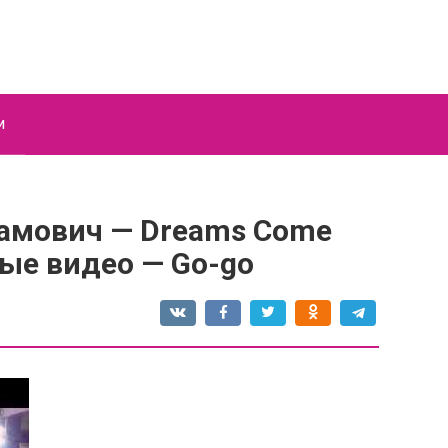
и
рамович — Dreams Come
ые видео — Go-go