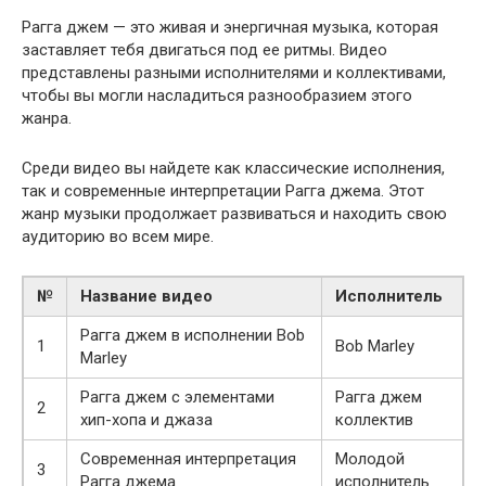
Рагга джем — это живая и энергичная музыка, которая
заставляет тебя двигаться под ее ритмы. Видео
представлены разными исполнителями и коллективами,
чтобы вы могли насладиться разнообразием этого
жанра.
Среди видео вы найдете как классические исполнения,
так и современные интерпретации Рагга джема. Этот
жанр музыки продолжает развиваться и находить свою
аудиторию во всем мире.
№
Название видео
Исполнитель
Рагга джем в исполнении Bob
1
Bob Marley
Marley
Рагга джем с элементами
Рагга джем
2
хип-хопа и джаза
коллектив
Современная интерпретация
Молодой
3
Рагга джема
исполнитель