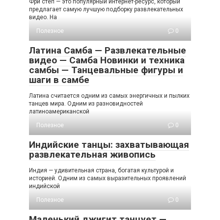
Фри степ — это популярный интернет-ресурс, который
предлагает самую лучшую подборку развлекательных
видео. На
Полезное
0
Латина Самба — Развлекательные
видео — Самба Новинки и техника
самбы — Танцевальные фигуры и
шаги в самбе
Латина считается одним из самых энергичных и пылких
танцев мира. Одним из разновидностей
латиноамериканской
Полезное
0
Индийские танцы: захватывающая
развлекательная живопись
Индия — удивительная страна, богатая культурой и
историей. Одним из самых выразительных проявлений
индийской
Полезное
0
Маленький джигит танцует —