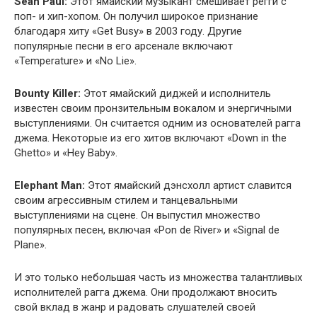
Sean Paul:
Этот ямайский музыкант смешивает регги с
поп- и хип-хопом. Он получил широкое признание
благодаря хиту «Get Busy» в 2003 году. Другие
популярные песни в его арсенале включают
«Temperature» и «No Lie».
Bounty Killer:
Этот ямайский диджей и исполнитель
известен своим пронзительным вокалом и энергичными
выступлениями. Он считается одним из основателей рагга
джема. Некоторые из его хитов включают «Down in the
Ghetto» и «Hey Baby».
Elephant Man:
Этот ямайский дэнсхолл артист славится
своим агрессивным стилем и танцевальными
выступлениями на сцене. Он выпустил множество
популярных песен, включая «Pon de River» и «Signal de
Plane».
И это только небольшая часть из множества талантливых
исполнителей рагга джема. Они продолжают вносить
свой вклад в жанр и радовать слушателей своей