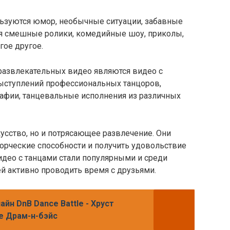
льзуются юмор, необычные ситуации, забавные
бя смешные ролики, комедийные шоу, приколы,
ое другое.
развлекательных видео являются видео с
выступлений профессиональных танцоров,
афии, танцевальные исполнения из различных
кусство, но и потрясающее развлечение. Они
орческие способности и получить удовольствие
део с танцами стали популярными и среди
й активно проводить время с друзьями.
йн DnB Dance Battle - Хруст
те Драм-н-бэйс