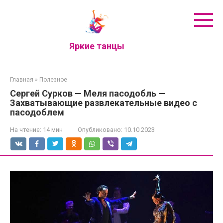
Перейти
к
контенту
Яркие танцы
Главная
»
Полезное
Сергей Сурков — Меля пасодобль —
Захватывающие развлекательные видео с
пасодоблем
На чтение:
14 мин
Опубликовано:
10.10.2023