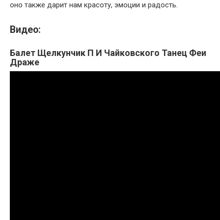
оно также дарит нам красоту, эмоции и радость.
Видео:
Балет Щелкунчик П И Чайковского Танец Феи
Драже