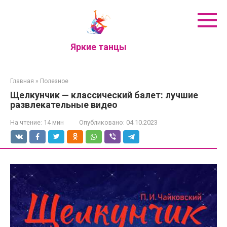
Перейти
к
контенту
Яркие танцы
Главная
»
Полезное
Щелкунчик — классический балет: лучшие
развлекательные видео
На чтение:
14 мин
Опубликовано:
04.10.2023