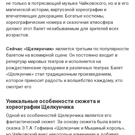
не только в потрясающей музыке Чайковского, но и в его
магической истории, виртуозной хореографии и
впечатляющих декорациях. Богатые костюмы,
хореографические номера и сказочная атмосфера
делают этот балет незабываемым для зрителей всех
возрастов.
Сейчас «Щелкунчик»
является третьим по популярности
балетом на всемирной сцене. Он постоянно входит в
репертуар мировых театров и исполняется на
рождественские праздники в различных театрах. Балет
«Щелкунчик» стал традиционным произведением,
которое приносит радость и волшебство каждому, кто
смотрит его.
Уникальные особенности сюжета и
хореографии Щелкунчика
Одной из особенностей Щелкунчика является его
фантастический сюжет. За основу сюжета была взята
сказка Э.Т.А. Гофмана «Щелкунчик и Мышиный король»,
но Чайковский внес некоторые изменения и добавил