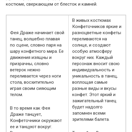
костюме, сверкающем от блесток и камней.
В живых костюмах
Конфеточников яркие и
Фея Драже начинает свой
разноцветные конфеты
танец, волшебно плавая
переливаются на
по сцене, словно паря на
солнце, и создают
шару конфетного мира. Ее
особую атмосферу
движения изящны и
вокруг них. Каждый
призрачны, словно
персонаж вносит свою
ветерок нежно
индивидуальность и
переливается через ноги
уникальность в танец,
стола, восхитительно
воплощая самые
играя своим сияющим
разные виды и вкусы
телом.
конфет. Этот яркий и
зажигательный танец
будет надолго
В то время как Фея
запомнен всеми
Драже танцует,
зрителями балета.
Конфеточники окружают
ее и танцуют вокруг.