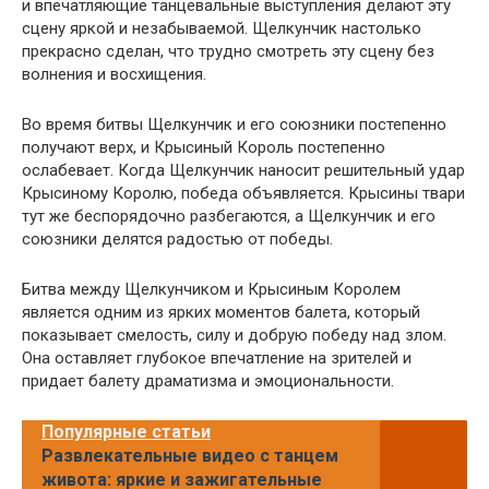
и впечатляющие танцевальные выступления делают эту
сцену яркой и незабываемой. Щелкунчик настолько
прекрасно сделан, что трудно смотреть эту сцену без
волнения и восхищения.
Во время битвы Щелкунчик и его союзники постепенно
получают верх, и Крысиный Король постепенно
ослабевает. Когда Щелкунчик наносит решительный удар
Крысиному Королю, победа объявляется. Крысины твари
тут же беспорядочно разбегаются, а Щелкунчик и его
союзники делятся радостью от победы.
Битва между Щелкунчиком и Крысиным Королем
является одним из ярких моментов балета, который
показывает смелость, силу и добрую победу над злом.
Она оставляет глубокое впечатление на зрителей и
придает балету драматизма и эмоциональности.
Популярные статьи
Развлекательные видео с танцем
живота: яркие и зажигательные