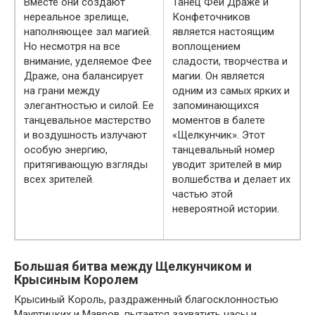
Вместе они создают
Танец Феи Драже и
нереальное зрелище,
Конфеточников
наполняющее зал магией.
является настоящим
Но несмотря на все
воплощением
внимание, уделяемое Фее
сладости, творчества и
Драже, она балансирует
магии. Он является
на грани между
одним из самых ярких и
элегантностью и силой. Ее
запоминающихся
танцевальное мастерство
моментов в балете
и воздушность излучают
«Щелкунчик». Этот
особую энергию,
танцевальный номер
притягивающую взгляды
уводит зрителей в мир
всех зрителей.
волшебства и делает их
частью этой
невероятной истории.
Большая битва между Щелкунчиком и
Крысиным Королем
Крысиный Король, раздраженный благосклонностью
Мауртицких и Мавров, пытается захватить часы и