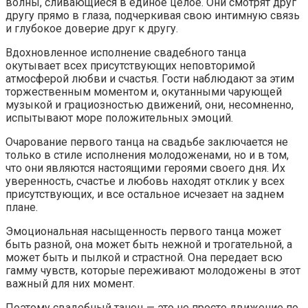
волны, сливающиеся в единое целое. Они смотрят друг
другу прямо в глаза, подчеркивая свою интимную связь
и глубокое доверие друг к другу.
Вдохновленное исполнение свадебного танца
окутывает всех присутствующих неповторимой
атмосферой любви и счастья. Гости наблюдают за этим
торжественным моментом и, окутанными чарующей
музыкой и грациозностью движений, они, несомненно,
испытывают море положительных эмоций.
Очарование первого танца на свадьбе заключается не
только в стиле исполнения молодоженами, но и в том,
что они являются настоящими героями своего дня. Их
уверенность, счастье и любовь находят отклик у всех
присутствующих, и все остальное исчезает на заднем
плане.
Эмоциональная насыщенность первого танца может
быть разной, она может быть нежной и трогательной, а
может быть и пылкой и страстной. Она передает всю
гамму чувств, которые переживают молодожены в этот
важный для них момент.
Поэтому свадебный танец — это не просто движение по