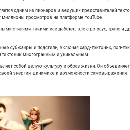
является одним из пионеров и ведущих представителей текто
т миллионы просмотров на платформе YouTube.
ными стилями, такими как дабстеп, электро-хаус, транс и 
ые субжанры и подстили, включая хард-тектоник, поп-тек
я тектоник многогранным и уникальным.
авляет собой целую культуру и образ жизни. Он объединяе
своей энергии, динамике и возможности самовыражения.