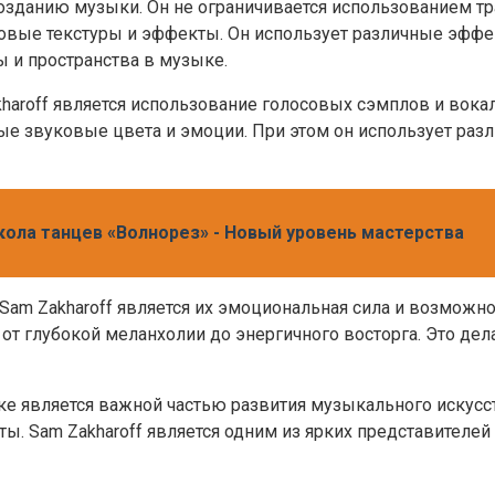
 созданию музыки. Он не ограничивается использованием 
овые текстуры и эффекты. Он использует различные эффек
 и пространства в музыке.
haroff является использование голосовых сэмплов и вока
овые звуковые цвета и эмоции. При этом он использует ра
кола танцев «Волнорез» - Новый уровень мастерства
am Zakharoff является их эмоциональная сила и возможно
от глубокой меланхолии до энергичного восторга. Это де
е является важной частью развития музыкального искусс
. Sam Zakharoff является одним из ярких представителей