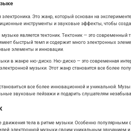
узыке
я электроника. Это жанр, который основан на эксперимен
диционные инструменты и звуковые эффекты, чтобы созда
узыке является тектоник. Tектоник — это современный т
имеет быстрый темп и содержит много электронных элеме
новые элементы и инновации.
зыки в жанре ню-диско. Ню-диско — это современная интер
электронной музыки. Этот жанр становится все более по
 становиться все более инновационной и уникальной. Муз
ельные звуковые пейзажи и подарить слушателям незабыв
к
ие движения тела в ритме музыки. Особенно популярными
 стилей электронной музыки своим уникальным звучанием