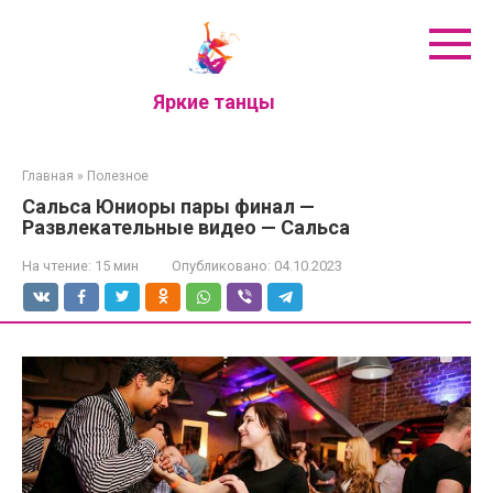
Перейти
к
контенту
Яркие танцы
Главная
»
Полезное
Сальса Юниоры пары финал —
Развлекательные видео — Сальса
На чтение:
15 мин
Опубликовано:
04.10.2023