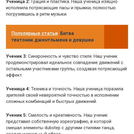
Ученица 2:
Грация и пластика. Наша ученица изящно
исполнила потрясающие пасы и прыжки, полностью
погрузившись в ритм музыки.
Популярные статьи
Битва
тектоник джентльмена и девушки
Ученик 3:
Синхронность и чувство стиля. Наш ученик
продемонстрировал идеальное совпадение движений с
остальными участниками группы, создавая потрясающий
эффект.
Ученица 4:
Техника и точность. Наша ученица поразила
зрителей своей невероятной точностью в исполнении
сложных комбинаций и быстрых движений.
Ученик 5:
Смелость и креативность. Наш ученик
представил собственную хореографию, в которой
смешал элементы dubstep с другими стилями танца,
создав уникальный образ.