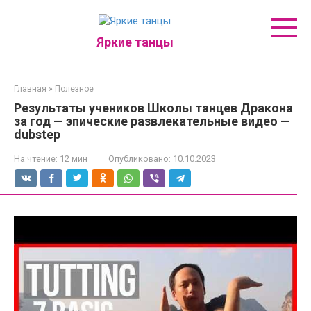
Перейти
к
контенту
Яркие танцы
Главная
»
Полезное
Результаты учеников Школы танцев Дракона
за год — эпические развлекательные видео —
dubstep
На чтение:
12 мин
Опубликовано:
10.10.2023