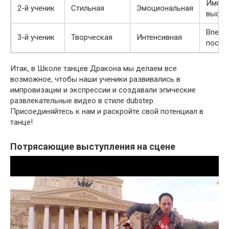
Импоз
2-й ученик
Стильная
Эмоциональная
высту
Впеча
3-й ученик
Творческая
Интенсивная
поста
Итак, в Школе танцев Дракона мы делаем все
возможное, чтобы наши ученики развивались в
импровизации и экспрессии и создавали эпические
развлекательные видео в стиле dubstep.
Присоединяйтесь к нам и раскройте свой потенциал в
танце!
Потрясающие выступления на сцене