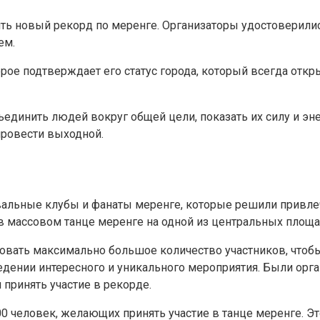
вить новый рекорд по меренге. Организаторы удостоверили
ем.
ое подтверждает его статус города, который всегда откр
бъединить людей вокруг общей цели, показать их силу и э
провести выходной.
вальные клубы и фанаты меренге, которые решили привлеч
в массовом танце меренге на одной из центральных площа
овать максимально большое количество участников, чтоб
дении интересного и уникального мероприятия. Были орг
принять участие в рекорде.
000 человек, желающих принять участие в танце меренге. 