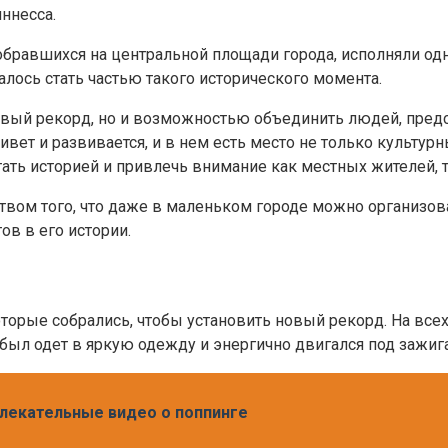
ннесса.
обравшихся на центральной площади города, исполняли о
алось стать частью такого исторического момента.
новый рекорд, но и возможностью объединить людей, пред
ивет и развивается, и в нем есть место не только культур
ть историей и привлечь внимание как местных жителей, та
вом того, что даже в маленьком городе можно организова
ов в его истории.
оторые собрались, чтобы установить новый рекорд. На всех
 был одет в яркую одежду и энергично двигался под зажи
влекательные видео о поппинге