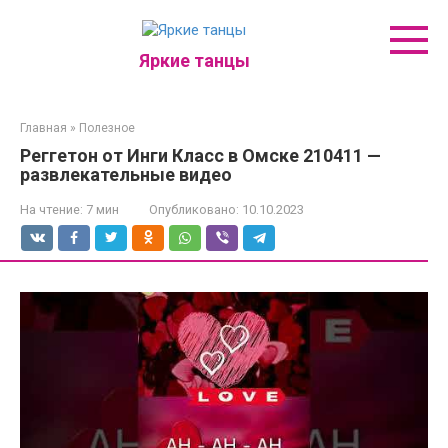
Перейти
к
контенту
Яркие танцы
Главная
»
Полезное
Реггетон от Инги Класс в Омске 210411 —
развлекательные видео
На чтение:
7 мин
Опубликовано:
10.10.2023