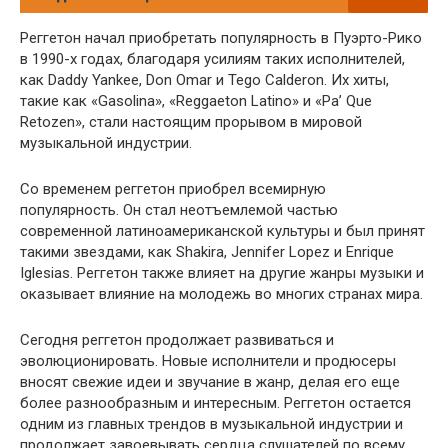
Реггетон начал приобретать популярность в Пуэрто-Рико
в 1990-х годах, благодаря усилиям таких исполнителей,
как Daddy Yankee, Don Omar и Tego Calderon. Их хиты,
такие как «Gasolina», «Reggaeton Latino» и «Pa’ Que
Retozen», стали настоящим прорывом в мировой
музыкальной индустрии.
Со временем реггетон приобрел всемирную
популярность. Он стал неотъемлемой частью
современной латиноамериканской культуры и был принят
такими звездами, как Shakira, Jennifer Lopez и Enrique
Iglesias. Реггетон также влияет на другие жанры музыки и
оказывает влияние на молодежь во многих странах мира.
Сегодня реггетон продолжает развиваться и
эволюционировать. Новые исполнители и продюсеры
вносят свежие идеи и звучание в жанр, делая его еще
более разнообразным и интересным. Реггетон остается
одним из главных трендов в музыкальной индустрии и
продолжает завоевывать сердца слушателей по всему