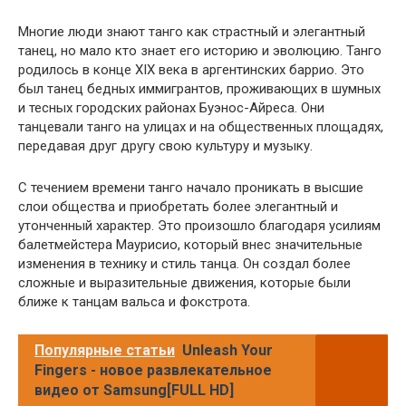
Многие люди знают танго как страстный и элегантный
танец, но мало кто знает его историю и эволюцию. Танго
родилось в конце XIX века в аргентинских баррио. Это
был танец бедных иммигрантов, проживающих в шумных
и тесных городских районах Буэнос-Айреса. Они
танцевали танго на улицах и на общественных площадях,
передавая друг другу свою культуру и музыку.
С течением времени танго начало проникать в высшие
слои общества и приобретать более элегантный и
утонченный характер. Это произошло благодаря усилиям
балетмейстера Маурисио, который внес значительные
изменения в технику и стиль танца. Он создал более
сложные и выразительные движения, которые были
ближе к танцам вальса и фокстрота.
Популярные статьи
Unleash Your
Fingers - новое развлекательное
видео от Samsung[FULL HD]