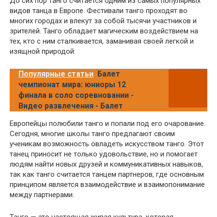
До сих пор танго считается одним из самых популярных
видов танца в Европе. Фестивали танго проходят во
многих городах и влекут за собой тысячи участников и
зрителей. Танго обладает магическим воздействием на
тех, кто с ним сталкивается, заманивая своей легкой и
изящной природой.
Популярные статьи
Балет
чемпионат мира: юниоры 12
финала в соло соревновании -
Видео развлечения - Балет
Европейцы полюбили танго и попали под его очарование.
Сегодня, многие школы танго предлагают своим
ученикам возможность овладеть искусством танго. Этот
танец приносит не только удовольствие, но и помогает
людям найти новых друзей и коммуникативных навыков,
так как танго считается танцем партнеров, где основным
принципом является взаимодействие и взаимопонимание
между партнерами.
Танго — это настоящая живая культура, которая