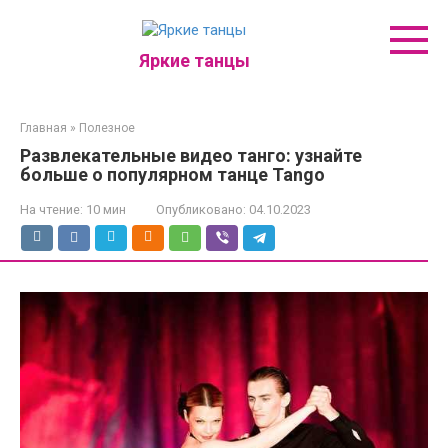
Перейти
к
контенту
Яркие танцы
Главная
»
Полезное
Развлекательные видео танго: узнайте
больше о популярном танце Tango
На чтение:
10 мин
Опубликовано:
04.10.2023