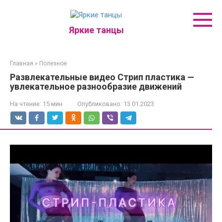
Перейти
к
контенту
Яркие танцы
Главная
»
Полезное
Развлекательные видео Стрип пластика —
увлекательное разнообразие движений
На чтение:
15 мин
Опубликовано:
13.01.2023