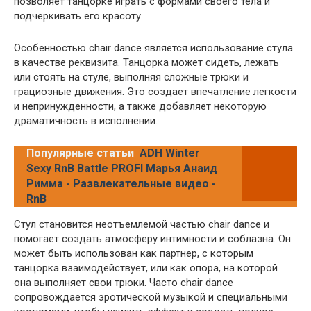
позволяет танцорке играть с формами своего тела и
подчеркивать его красоту.
Особенностью chair dance является использование стула
в качестве реквизита. Танцорка может сидеть, лежать
или стоять на стуле, выполняя сложные трюки и
грациозные движения. Это создает впечатление легкости
и непринужденности, а также добавляет некоторую
драматичность в исполнении.
Популярные статьи
ADH Winter
Sexy RnB Battle PROFI Марья Анаид
Римма - Развлекательные видео -
RnB
Стул становится неотъемлемой частью chair dance и
помогает создать атмосферу интимности и соблазна. Он
может быть использован как партнер, с которым
танцорка взаимодействует, или как опора, на которой
она выполняет свои трюки. Часто chair dance
сопровождается эротической музыкой и специальными