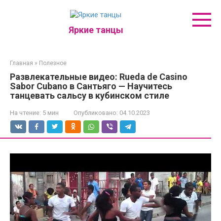
Перейти
к
контенту
Яркие танцы
Главная
»
Полезное
Развлекательные видео: Rueda de Casino
Sabor Cubano в Сантьяго — Научитесь
танцевать сальсу в кубинском стиле
На чтение:
5 мин
Опубликовано:
04.10.2023