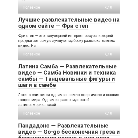
Полезное
0
Лучшие развлекательные видео на
одном сайте — Фри степ
Фри степ — это популярный интернет-ресурс, который
предлагает самую лучшую подборку развлекательных
видео. На
Полезное
0
Латина Самба — Развлекательные
видео — Самба Новинки и техника
самбы — Танцевальные фигуры и
шаги в самбе
Латина считается одним из самых энергичных и пылких
танцев мира. Одним из разновидностей
латиноамериканской
Полезное
0
Пандадэнс — Развлекательные
видео — Go-go бесконечная греза и
безудержное веселье для всех