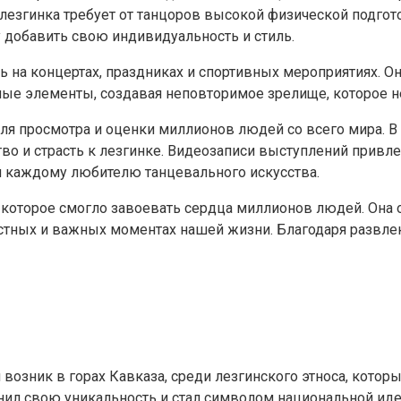
 лезгинка требует от танцоров высокой физической подгот
 добавить свою индивидуальность и стиль.
 на концертах, праздниках и спортивных мероприятиях. О
ые элементы, создавая неповторимое зрелище, которое н
 для просмотра и оценки миллионов людей со всего мира.
тво и страсть к лезгинке. Видеозаписи выступлений привл
 каждому любителю танцевального искусства.
о, которое смогло завоевать сердца миллионов людей. Она 
остных и важных моментах нашей жизни. Благодаря развл
возник в горах Кавказа, среди лезгинского этноса, котор
анил свою уникальность и стал символом национальной иде