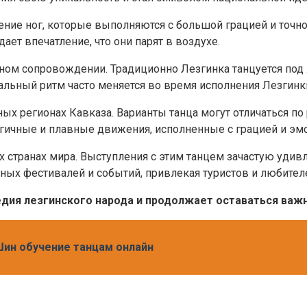
ние ног, которые выполняются с большой грацией и точн
ает впечатление, что они парят в воздухе.
ьном сопровождении. Традиционно Лезгинка танцуется по
льный ритм часто меняется во время исполнения Лезгинки
ых регионах Кавказа. Варианты танца могут отличаться по 
гичные и плавные движения, исполненные с грацией и эм
х странах мира. Выступления с этим танцем зачастую уди
ных фестивалей и событий, привлекая туристов и любителе
едия лезгинского народа и продолжает оставаться важ
 Шин обучение танцам онлайн