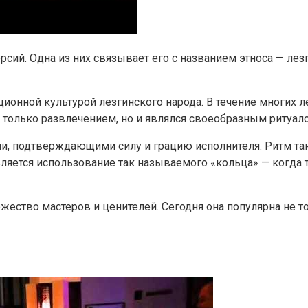
ий. Одна из них связывает его с названием этноса — лезг
ционной культурой лезгинского народа. В течение многих л
е только развлечением, но и являлся своеобразным ритуа
и, подтверждающими силу и грацию исполнителя. Ритм та
является использование так называемого «кольца» — когда
ество мастеров и ценителей. Сегодня она популярна не то