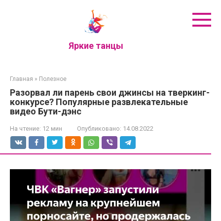
Перейти
к
контенту
Яркие танцы
Главная
»
Полезное
Разорвал ли парень свои джинсы на тверкинг-
конкурсе? Популярные развлекательные
видео Бути-дэнс
На чтение:
12 мин
Опубликовано:
14.08.2022