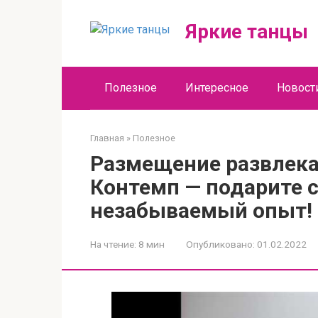
Перейти
к
Яркие танцы
контенту
Полезное
Интересное
Новост
Главная
»
Полезное
Размещение развлека
Контемп — подарите 
незабываемый опыт!
На чтение:
8 мин
Опубликовано:
01.02.2022