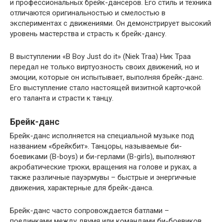
и профессиональных брейк-дансеров. Его стиль и техника
отличаются оригинальностью и смелостью в
экспериментах с движениями. Он демонстрирует высокий
уровень мастерства и страсть к брейк-дансу.
В выступлении «B Boy Just do it» (Niek Traa) Ник Траа
передал не только виртуозность своих движений, но и
эмоции, которые он испытывает, выполняя брейк-данс.
Его выступление стало настоящей визитной карточкой
его таланта и страсти к танцу.
Брейк-данс
Брейк-данс исполняется на специальной музыке под
названием «брейкбит». Танцоры, называемые би-
боевиками (B-boys) и би-герлами (B-girls), выполняют
акробатические трюки, вращения на голове и руках, а
также различные пауэрмувы – быстрые и энергичные
движения, характерные для брейк-данса.
Брейк-данс часто сопровождается батлами –
поединками между двумя или командами би-боевиков.