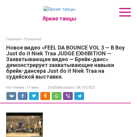
Перейти
к
контенту
Яркие танцы
Главная
»
Полезное
Новое видео «FEEL DA BOUNCE VOL 3 — B Boy
Just do it Niek Traa JUDGE EXHIBITION —
Захватывающее видео — Брейк-данс»
демонстрирует захватывающие навыки
брейк-дансера Just do it Niek Traa на
судейской выставке.
На чтение:
11 мин
Опубликовано:
04.10.2023