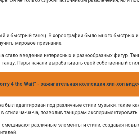
ире. Он не только служит источником развлечения, но и п
ый и быстрый танец. В хореографии было много быстрых и
лучить мировое признание.
а стало введение интересных и разнообразных фигур. Тан
танцу. Пары начали вырабатывать свой собственный стиль 
rry 4 the Wait" - зажигательная коллекция хип-хоп вид
ча был адаптирован под различные стили музыки, такие ка
 в стили ча-ча-ча, позволив танцорам экспериментировать
ы смешивают различные элементы и стили, создавая новые 
ителей.