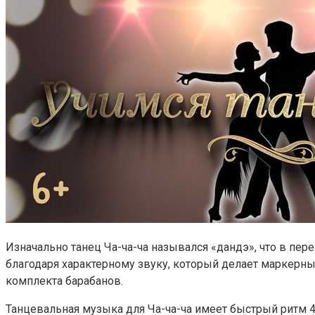
Изначально танец Ча-ча-ча назывался «дандэ», что в пер
благодаря характерному звуку, который делает маркерный
комплекта барабанов.
Танцевальная музыка для Ча-ча-ча имеет быстрый ритм 4/