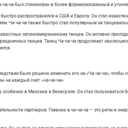
а-ча-ча был стилизован в более формализованный и утонч
и быстро распространился в США и Европу. Он стал известе
. Ча-ча-ча также быстро стал популярным на танцевальн
 известных латиноамериканских танцев. Он активно препод
раздничных танцев. Танец Ча-ча-ча продолжает эволюцио
ется.
ледствии было решено изменить его на «Ча-ча-ча», чтобы о
ы на каждый счёт: «ча-ча-ча».
и, особенно в Мексике и Венесуэле. Он стал пользоватьс
тельности партнеров. Главное в ча-ча-ча — это ритм и эне