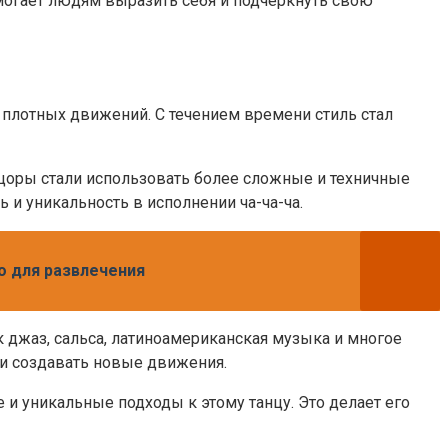
омогает людям выразить себя и подчеркнуть свою
 плотных движений. С течением времени стиль стал
цоры стали использовать более сложные и техничные
и уникальность в исполнении ча-ча-ча.
ео для развлечения
к джаз, сальса, латиноамериканская музыка и многое
 и создавать новые движения.
и уникальные подходы к этому танцу. Это делает его