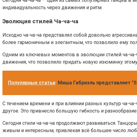
Сегодня ча-ча-ча — один из самых популярных танцев в м
индивидуальность через движения и ритм.
Эволюция стилей Ча-ча-ча
Исходно ча-ча-ча представлял собой довольно агрессивн
более гармоничным и элегантным, что позволило ему по
Одним из ключевых моментов в эволюции стилей ча-ча-ч
движения, что позволило придать новую изюминку этому 
Популярные статьи
Миша Габриэль представляет "So
С течением времени и при влиянии разных культур ча-ча-
другое. Это привнесло большую гибкость и разнообразие
Сегодня стили ча-ча-ча продолжают развиваться. Танцор
живым и интересным, привлекая всё большее число люб