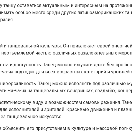
му танцу оставаться актуальным и интересным на протяжен
имать особое место среди других латиноамериканских танц
разия.
ий и танцевальной культуры. Он привлекает своей энерги
л неотъемлемой частью различных развлекательных меропр
стота и доступность. Танец можно выучить даже без профе
а-ча-ча подходит для всех возрастных категорий и уровней
 универсальность. Танец можно исполнять под различные 
ть Ча-ча-ча на танцевальных вечеринках, свадьбах, конце
 эстетическому виду и возможностям самовыражения. Тане
 для исполнителей и зрителей. Красивые движения и плав
рез танцевальное искусство.
 объяснить его присутствием в культуре и массовой поп-