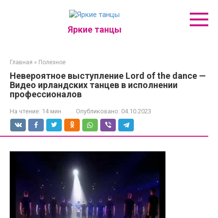
Перейти
к
контенту
Яркие танцы
Главная
»
Полезное
Невероятное выступление Lord of the dance —
Видео ирландских танцев в исполнении
профессионалов
На чтение:
14 мин
Опубликовано:
04.10.2023