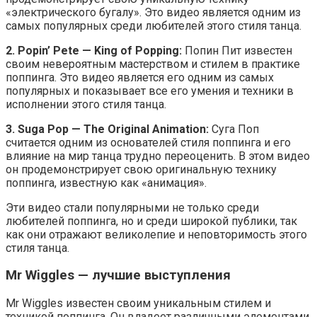
«электрического бугалу». Это видео является одним из
самых популярных среди любителей этого стиля танца.
2. Popin’ Pete — King of Popping:
Попин Пит известен
своим невероятным мастерством и стилем в практике
поппинга. Это видео является его одним из самых
популярных и показывает все его умения и техники в
исполнении этого стиля танца.
3. Suga Pop — The Original Animation:
Суга Поп
считается одним из основателей стиля поппинга и его
влияние на мир танца трудно переоценить. В этом видео
он продемонстрирует свою оригинальную технику
поппинга, известную как «анимация».
Эти видео стали популярными не только среди
любителей поппинга, но и среди широкой публики, так
как они отражают великолепие и неповторимость этого
стиля танца.
Mr Wiggles — лучшие выступления
Mr Wiggles известен своим уникальным стилем и
техникой поппинга. Он владеет различными элементами