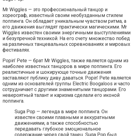
Mr Wiggles — это профессиональный танцор и
хореограф, известный своим необузданным стилем
поппинга. Он обладает уникальным чувством ритма, а
его движения выглядят практически магическими. Mr
Wiggles известен своими энергичными выступлениями
и безупречной техникой. На его счету множество побед
на различных танцевальных соревнованиях и мировых
фестивалях.
Popin’ Pete — брат Mr Wiggles, также является одним из
наиболее известных танцоров в мире поппинга. Его
реалистичные и шокирующе точные движения
заставляют публику диву даваться. Popin’ Pete является
одним из основателей группы Electric Boogaloos и часто
сотрудничает с другими знаменитыми танцорами. Его
невероятный талант и каризма сделали его иконой
поппинга.
Suga Pop — легенда в мире поппинга. Он
известен своими плавными и аккуратными
движениями, а также способностью
передавать глубокое эмоциональное
содержание через свой танец. Suga Pop был