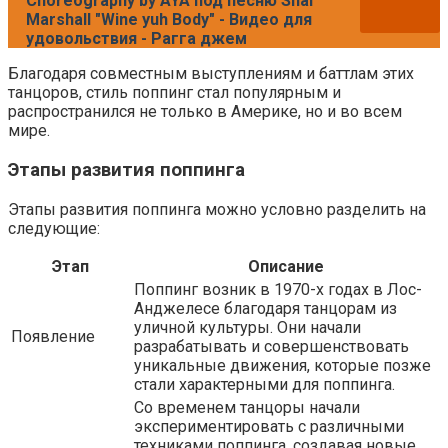
Choreography by AYA под песню Shal
Marshall "Wine yuh Body" - Видео для
удовольствия - Рагга джем
Благодаря совместным выступлениям и баттлам этих
танцоров, стиль поппинг стал популярным и
распространился не только в Америке, но и во всем
мире.
Этапы развития поппинга
Этапы развития поппинга можно условно разделить на
следующие:
Этап
Описание
Поппинг возник в 1970-х годах в Лос-
Анджелесе благодаря танцорам из
уличной культуры. Они начали
Появление
разрабатывать и совершенствовать
уникальные движения, которые позже
стали характерными для поппинга.
Со временем танцоры начали
экспериментировать с различными
техниками поппинга, создавая новые