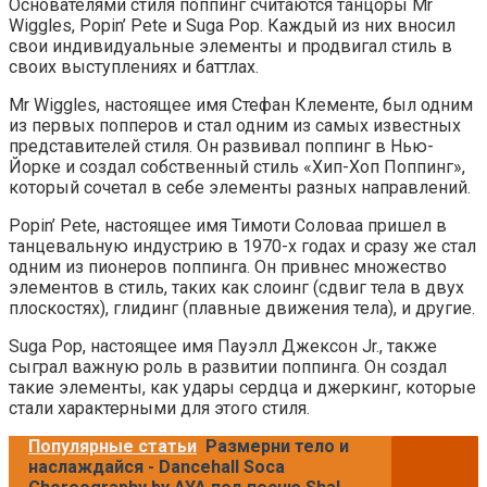
Основателями стиля поппинг считаются танцоры Mr
Wiggles, Popin’ Pete и Suga Pop. Каждый из них вносил
свои индивидуальные элементы и продвигал стиль в
своих выступлениях и баттлах.
Mr Wiggles, настоящее имя Стефан Клементе, был одним
из первых попперов и стал одним из самых известных
представителей стиля. Он развивал поппинг в Нью-
Йорке и создал собственный стиль «Хип-Хоп Поппинг»,
который сочетал в себе элементы разных направлений.
Popin’ Pete, настоящее имя Тимоти Соловаа пришел в
танцевальную индустрию в 1970-х годах и сразу же стал
одним из пионеров поппинга. Он привнес множество
элементов в стиль, таких как слоинг (сдвиг тела в двух
плоскостях), глидинг (плавные движения тела), и другие.
Suga Pop, настоящее имя Пауэлл Джексон Jr., также
сыграл важную роль в развитии поппинга. Он создал
такие элементы, как удары сердца и джеркинг, которые
стали характерными для этого стиля.
Популярные статьи
Размерни тело и
наслаждайся - Dancehall Soca