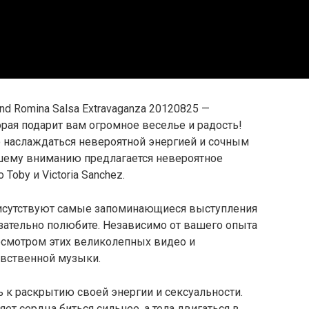
d Romina Salsa Extravaganza 20120825 —
рая подарит вам огромное веселье и радость!
о наслаждаться невероятной энергией и сочным
ашему вниманию предлагается невероятное
oby и Victoria Sanchez.
рисутствуют самые запоминающиеся выступления
зательно полюбите. Независимо от вашего опыта
росмотром этих великолепных видео и
увственной музыки.
ть к раскрытию своей энергии и сексуальности.
яет сердца биться сильнее, а тела двигаться в