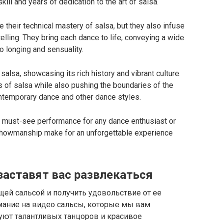
ll and years of dedication to the art of salsa.
heir technical mastery of salsa, but they also infuse
elling. They bring each dance to life, conveying a wide
o longing and sensuality.
salsa, showcasing its rich history and vibrant culture.
of salsa while also pushing the boundaries of the
ntemporary dance and other dance styles.
 must-see performance for any dance enthusiast or
d showmanship make for an unforgettable experience
заставят вас развлекаться
щей сальсой и получить удовольствие от ее
мание на видео сальсы, которые мы вам
уют талантливых танцоров и красивое