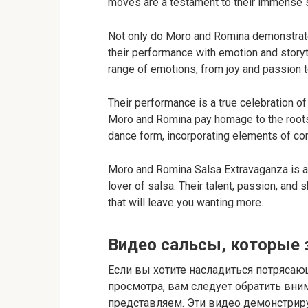
moves are a testament to their immense ski
Not only do Moro and Romina demonstrate t
their performance with emotion and storyt
range of emotions, from joy and passion t
Their performance is a true celebration of 
Moro and Romina pay homage to the roots 
dance form, incorporating elements of co
Moro and Romina Salsa Extravaganza is a
lover of salsa. Their talent, passion, an
that will leave you wanting more.
Видео сальсы, которые 
Если вы хотите насладиться потрясаю
просмотра, вам следует обратить вни
представляем. Эти видео демонстрир