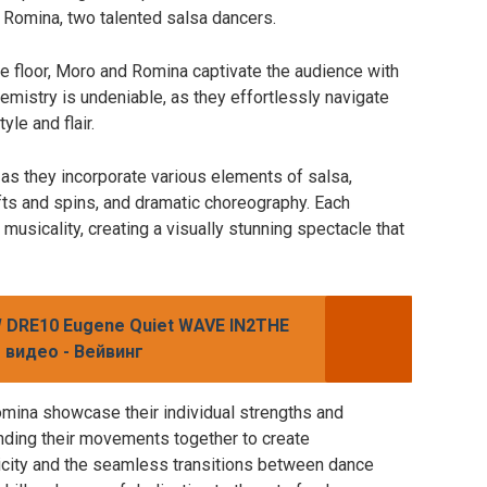
 Romina, two talented salsa dancers.
 floor, Moro and Romina captivate the audience with
hemistry is undeniable, as they effortlessly navigate
le and flair.
 as they incorporate various elements of salsa,
ifts and spins, and dramatic choreography. Each
usicality, creating a visually stunning spectacle that
DRE10 Eugene Quiet WAVE IN2THE
видео - Вейвинг
mina showcase their individual strengths and
ding their movements together to create
icity and the seamless transitions between dance