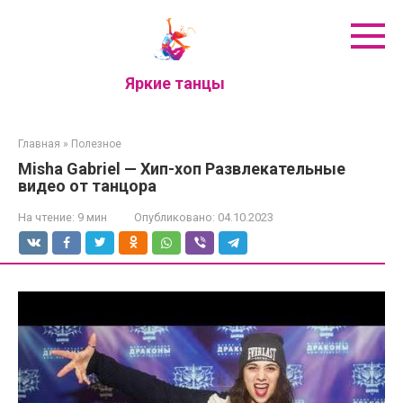
Перейти
к
контенту
Яркие танцы
Главная
»
Полезное
Misha Gabriel — Хип-хоп Развлекательные
видео от танцора
На чтение:
9 мин
Опубликовано:
04.10.2023