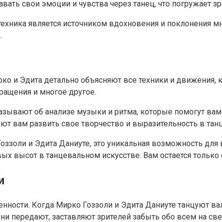
ать свои эмоции и чувства через танец, что погружает з
техника является источником вдохновения и поклонения м
.
рко и Эдита детально объясняют все техники и движения,
ращения и многое другое.
казывают об анализе музыки и ритма, которые помогут вам
т вам развить свое творчество и выразительность в танц
оззоли и Эдита Даниуте, это уникальная возможность для 
х высот в танцевальном искусстве. Вам остается только 
и
твенности. Когда Мирко Гоззоли и Эдита Даниуте танцуют 
ни передают, заставляют зрителей забыть обо всем на свет