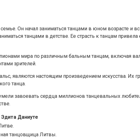
семье. Он начал заниматься танцами в юном возрасте и вс
аниматься танцами в детстве. Ее страсть к танцам привела 
мпионами мира по различным бальным танцам, включая ва
тами зрителей.
альс, являются настоящим произведением искусства. Их г
кого танца.
сумели завоевать сердца миллионов танцевальных любите
тве.
Эдита Даниуте
Литве.
ная танцовщица Литвы.