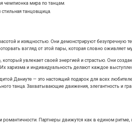
я чемпионка мира по танцам.
и стильная танцовщица.
асотой и изящностью. Они демонстрируют безупречную те
рвать взгляд от этой пары, которая словно оживляет му
 который увлекает своей энергией и страстью. Они созда
а. Их харизма и индивидуальность делают каждое выступ
итой Даниуте — это настоящий подарок для всех любителе
ого танца. Захватывающие движения, элегантность и грац
и романтичности. Партнеры движутся как в едином ритме, 