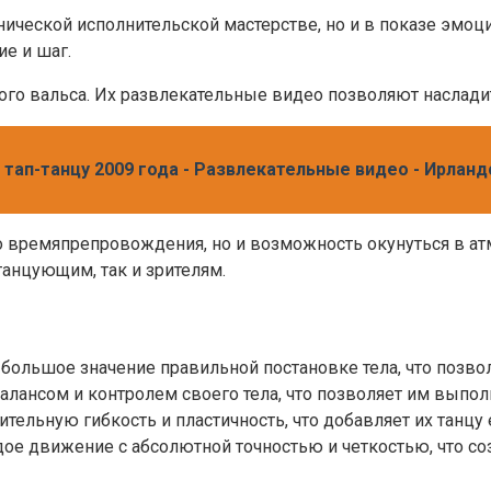
нической исполнительской мастерстве, но и в показе эмоци
е и шаг.
ого вальса. Их развлекательные видео позволяют насладит
по тап-танцу 2009 года - Развлекательные видео - Ирлан
о времяпрепровождения, но и возможность окунуться в ат
анцующим, так и зрителям.
большое значение правильной постановке тела, что позвол
алансом и контролем своего тела, что позволяет им выпо
ительную гибкость и пластичность, что добавляет их танц
ое движение с абсолютной точностью и четкостью, что с