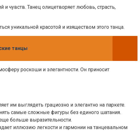
й и чувств. Танец олицетворяет любовь, страсть,
ься уникальной красотой и изяществом этого танца.
дские танцы
мосферу роскоши и элегантности. Он приносит
яет им выглядеть грациозно и элегантно на паркете.
лнять самые сложные фигуры без единого шатания.
у еще больше выразительности.
оздает иллюзию легкости и гармонии на танцевальном