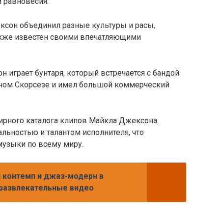
и равновесия.
жексон объединил разные культуры и расы,
также известен своими впечатляющими
н играет бунтаря, который встречается с бандой
ином Скорсезе и имел большой коммерческий
рного каталога клипов Майкла Джексона.
альностью и талантом исполнителя, что
узыки по всему миру.
 контемп и джаз-модерн в
- развлекательные видео