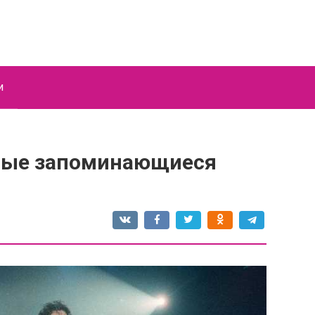
и
мые запоминающиеся
я