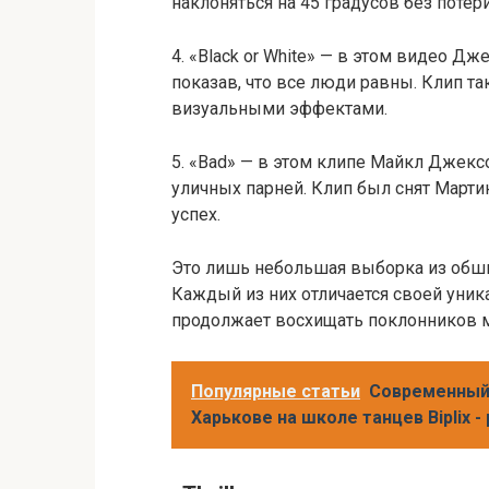
наклоняться на 45 градусов без потер
4. «Black or White» — в этом видео Д
показав, что все люди равны. Клип 
визуальными эффектами.
5. «Bad» — в этом клипе Майкл Джексо
уличных парней. Клип был снят Март
успех.
Это лишь небольшая выборка из обши
Каждый из них отличается своей уник
продолжает восхищать поклонников м
Популярные статьи
Современный
Харькове на школе танцев Biplix 