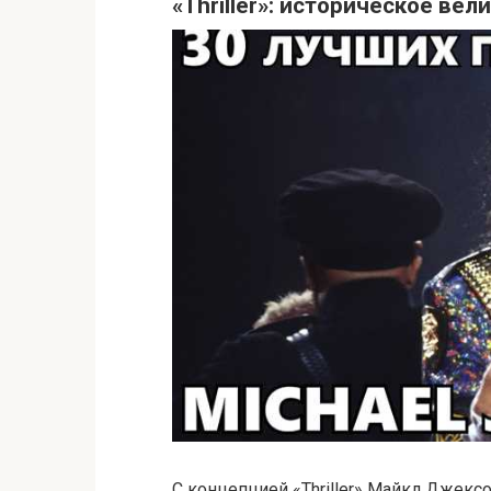
«Thriller»: историческое ве
С концепцией «Thriller» Майкл Джексо