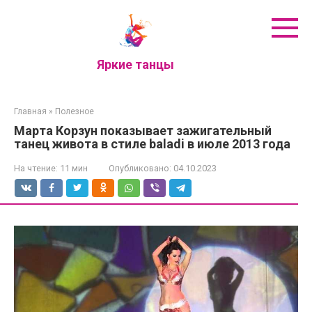
Перейти
к
контенту
Яркие танцы
Главная
»
Полезное
Марта Корзун показывает зажигательный
танец живота в стиле baladi в июле 2013 года
На чтение:
11 мин
Опубликовано:
04.10.2023