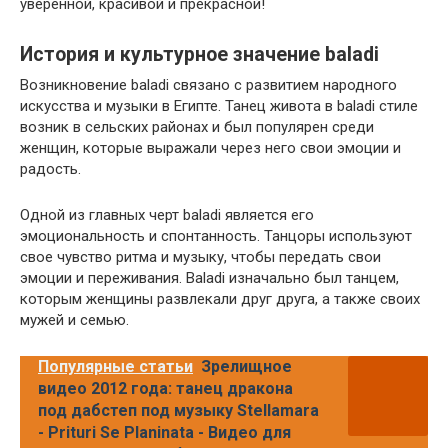
уверенной, красивой и прекрасной!
История и культурное значение baladi
Возникновение baladi связано с развитием народного
искусства и музыки в Египте. Танец живота в baladi стиле
возник в сельских районах и был популярен среди
женщин, которые выражали через него свои эмоции и
радость.
Одной из главных черт baladi является его
эмоциональность и спонтанность. Танцоры используют
свое чувство ритма и музыку, чтобы передать свои
эмоции и переживания. Baladi изначально был танцем,
которым женщины развлекали друг друга, а также своих
мужей и семью.
Популярные статьи
Зрелищное
видео 2012 года: танец дракона
под дабстеп под музыку Stellamara
- Prituri Se Planinata - Видео для