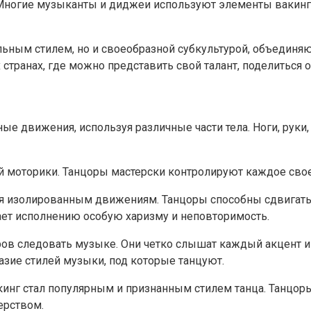
 Многие музыканты и диджеи используют элементы вакинга
альным стилем, но и своеобразной субкультурой, объединя
х странах, где можно представить свой талант, поделитьс
 движения, используя различные части тела. Ноги, руки, 
ой моторики. Танцоры мастерски контролируют каждое свое
я изолированным движениям. Танцоры способны сдвигать од
ает исполнению особую харизму и неповторимость.
ов следовать музыке. Они четко слышат каждый акцент и р
азие стилей музыки, под которые танцуют.
кинг стал популярным и признанным стилем танца. Танцор
ерством.