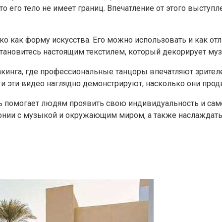
о его тело не имеет границ. Впечатление от этого выступл
ько как форму искусства. Его можно использовать и как о
становитесь настоящим текстилем, который декорирует му
акинга, где профессиональные танцоры впечатляют зрител
 эти видео наглядно демонстрируют, насколько они продв
стиль помогает людям проявить свою индивидуальность и с
армонии с музыкой и окружающим миром, а также наслажда