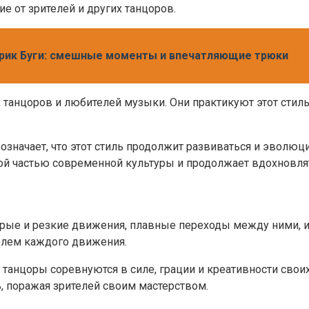
е от зрителей и других танцоров.
трик Буги: смешные моменты и впечатляющие трюки
 танцоров и любителей музыки. Они практикуют этот стил
 означает, что этот стиль продолжит развиваться и эволю
ой частью современной культуры и продолжает вдохновлят
рые и резкие движения, плавные переходы между ними, и
ролем каждого движения.
 танцоры соревнуются в силе, грации и креативности свои
, поражая зрителей своим мастерством.