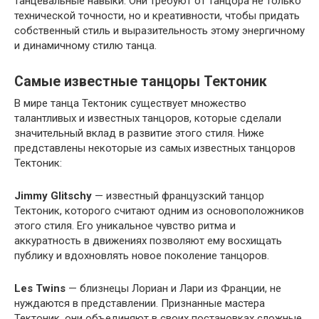
танцевальные навыки. Они требуют от танцора не только
технической точности, но и креативности, чтобы придать
собственный стиль и выразительность этому энергичному
и динамичному стилю танца.
Самые известные танцоры Тектоник
В мире танца Тектоник существует множество
талантливых и известных танцоров, которые сделали
значительный вклад в развитие этого стиля. Ниже
представлены некоторые из самых известных танцоров
Тектоник:
Jimmy Glitschy
— известный французский танцор
Тектоник, которого считают одним из основоположников
этого стиля. Его уникальное чувство ритма и
аккуратность в движениях позволяют ему восхищать
публику и вдохновлять новое поколение танцоров.
Les Twins
— близнецы Лориан и Лари из Франции, не
нуждаются в представлении. Признанные мастера
Тектоник, они объединяют в своих постановках сложные