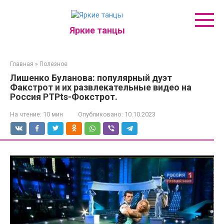
Перейти
к
контенту
Яркие танцы
Главная
»
Полезное
Лишенко Буланова: популярный дуэт
Факстрот и их развлекательные видео на
Россия РТРts-Фокстрот.
На чтение:
10 мин
Опубликовано:
10.10.2023