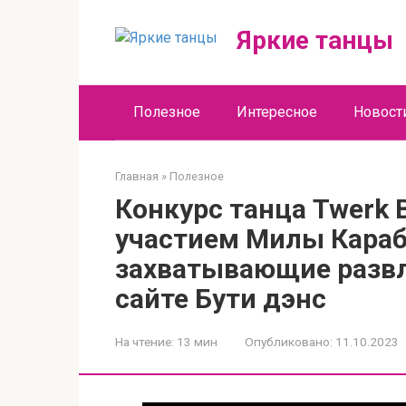
Перейти
к
Яркие танцы
контенту
Полезное
Интересное
Новост
Главная
»
Полезное
Конкурс танца Twerk B
участием Милы Караб
захватывающие развл
сайте Бути дэнс
На чтение:
13 мин
Опубликовано:
11.10.2023