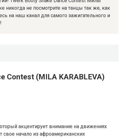
гии! Twerk Booty Shake Dance Contest Милы
е никогда не посмотрите на танцы так же, как
сь на наш канал для самого зажигательного и
!
ce Contest (MILA KARABLEVA)
 который акцентирует внимание на движениях
ет свое начало из афроамериканских