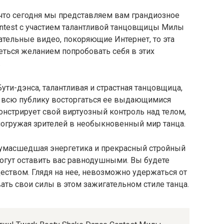
 что сегодня мы представляем вам грандиозное
ontest с участием талантливой танцовщицы Милы
тельные видео, покоряющие Интернет, то эта
реться желанием попробовать себя в этих
.
ути-дэнса, талантливая и страстная танцовщица,
ет всю публику восторгаться ее выдающимися
нстрирует свой виртуозный контроль над телом,
огружая зрителей в необыкновенный мир танца.
умасшедшая энергетика и прекрасный стройный
гут оставить вас равнодушными. Вы будете
еством. Глядя на нее, невозможно удержаться от
ть свои силы в этом зажигательном стиле танца.