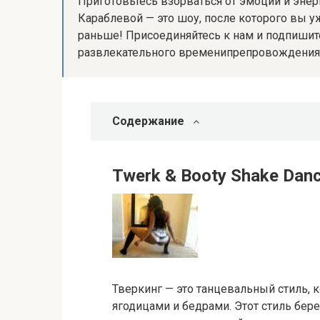
Приготовьтесь взорваться от эмоций и энер
Караблевой — это шоу, после которого вы уж
раньше! Присоединяйтесь к нам и подпишите
развлекательного временипрепровождения
Содержание
Twerk & Booty Shake Dan
Тверкинг — это танцевальный стиль,
ягодицами и бедрами. Этот стиль бер