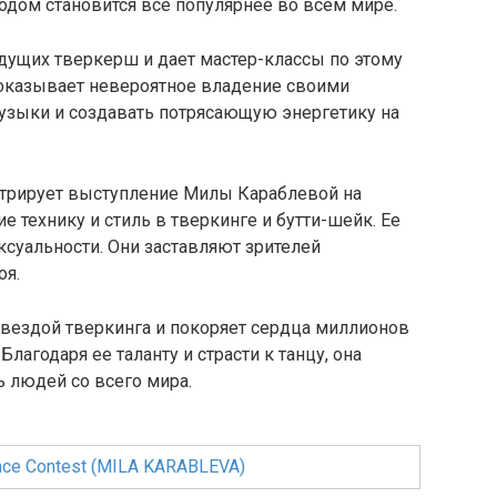
одом становится все популярнее во всем мире.
дущих тверкерш и дает мастер-классы по этому
показывает невероятное владение своими
музыки и создавать потрясающую энергетику на
стрирует выступление Милы Караблевой на
 технику и стиль в тверкинге и бутти-шейк. Ее
ксуальности. Они заставляют зрителей
оя.
звездой тверкинга и покоряет сердца миллионов
агодаря ее таланту и страсти к танцу, она
 людей со всего мира.
nce Contest (MILA KARABLEVA)