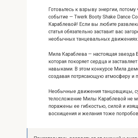
Готовьтесь к взрыву энергии, потому
событие — Twerk Booty Shake Dance C
Караблевой! Если вы любите развлека
статья обязательно заставит вас заго
необычных танцевальных движениях
Мила Караблева — настоящая звезда Б
которая покоряет сердца и заставля
навыками. В этом конкурсе Мила демо
создавая потрясающую атмосферу и п
Необычные движения танцовщицы, с
телосложение Милы Караблевой не мо
поражены ее гибкостью, силой и изящ
восхищения и желания тоже попробова