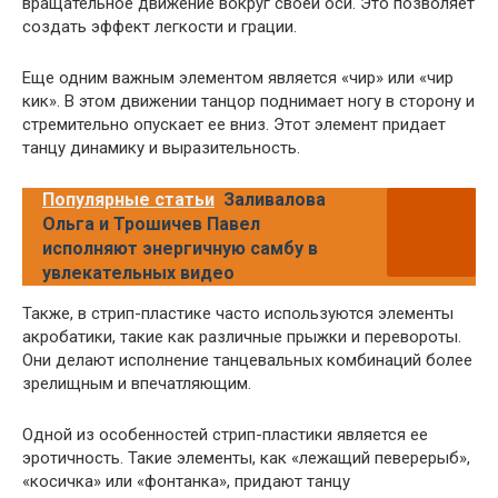
вращательное движение вокруг своей оси. Это позволяет
создать эффект легкости и грации.
Еще одним важным элементом является «чир» или «чир
кик». В этом движении танцор поднимает ногу в сторону и
стремительно опускает ее вниз. Этот элемент придает
танцу динамику и выразительность.
Популярные статьи
Заливалова
Ольга и Трошичев Павел
исполняют энергичную самбу в
увлекательных видео
Также, в стрип-пластике часто используются элементы
акробатики, такие как различные прыжки и перевороты.
Они делают исполнение танцевальных комбинаций более
зрелищным и впечатляющим.
Одной из особенностей стрип-пластики является ее
эротичность. Такие элементы, как «лежащий певерерыб»,
«косичка» или «фонтанка», придают танцу