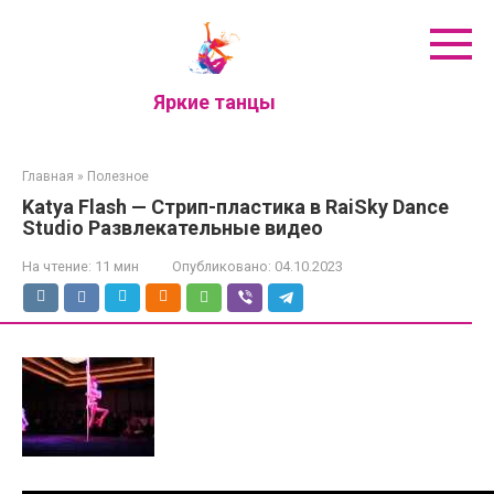
Перейти
к
контенту
Яркие танцы
Главная
»
Полезное
Katya Flash — Стрип-пластика в RaiSky Dance
Studio Развлекательные видео
На чтение:
11 мин
Опубликовано:
04.10.2023