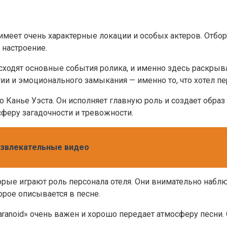
 имеет очень характерные локации и особых актеров. Отбо
 настроение.
сходят основные события ролика, и именно здесь раскрыв
атии и эмоционального замыкания — именно то, что хотел п
о Канье Уэста. Он исполняет главную роль и создает обра
феру загадочности и тревожности.
азвлекательные видео
орые играют роль персонала отеля. Они внимательно наб
орое описывается в песне.
ranoid» очень важен и хорошо передает атмосферу песни.