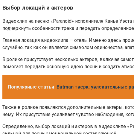
Выбор локаций и актеров
Видеоклип на песню «Paranoid» исполнителя Канье Уэста
подчеркнуть особенности трека и передать определенное
Главная локация видеоклипа — отель. Именно здесь прои
случайно, так как он является символом одиночества, ап
В ролике присутствует несколько актеров, включая самог
помогает передать основную идею песни и создать атмос
Популярные статьи
Batman тверк: увлекательные р
Также в ролике появляются дополнительные актеры, кот
нему. Их присутствие усиливает чувство наблюдения, кот
Определенно, выбор локаций и актеров в видеоклипе «Pa
сильной для песни эмоциональной составляющей.