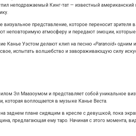
пил неподражаемый Кинг-тат — известный американский г
ику.
ое визуальное представление, которое переносит зрителя в 
т неповторимую атмосферу и передают эмоции, которые и
ние Канье Уэстом делают клип на песню
«Paranoid»
одним и
о свое, испытать волшебство и завораживающую силу иску
илом Эл Маазоумом и представляет собой уникальное визу
и, которая воплощается в музыке Канье Веста.
н на заднем плане сидящим в кресле с девушкой, пока экр
нщина, предлагающая ему таро. Начиная с этого момента, 