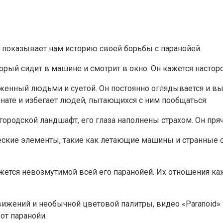
 показывает нам историю своей борьбы с паранойей.
орый сидит в машине и смотрит в окно. Он кажется насто
уженный людьми и суетой. Он постоянно оглядывается и вы
нате и избегает людей, пытающихся с ним пообщаться.
ородской ландшафт, его глаза наполнены страхом. Он пряче
ческие элементы, такие как летающие машины и странные
ажется невозмутимой всей его паранойей. Их отношения ка
жений и необычной цветовой палитры, видео «Paranoid»
от паранойи.